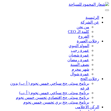
الرئيسية
عن الشركة
من نحن
كلمة الـ CEO
الفروع
رحلات العمرة
المولد النبوي
عمرة رجب
عمرة شعبان
عمرة رمضان
نصف السنة
شهر محرم
عمرة شوال
رحلات الحج
برنامج مبدئى حج سياحي خمس نجوم ( أ -ب) بدون
قرعه
برنامج مبدئى حج سياحي خمس نجوم ( أ -ب)
برنامج مبدئى حج اقتصادي تحسين خمس نجوم
برنامج مبدئى حج بري تحسين خمس نجوم
الركن الاعلامى