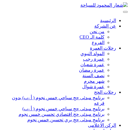
الرئيسية
عن الشركة
من نحن
كلمة الـ CEO
الفروع
رحلات العمرة
المولد النبوي
عمرة رجب
عمرة شعبان
عمرة رمضان
نصف السنة
شهر محرم
عمرة شوال
رحلات الحج
برنامج مبدئى حج سياحي خمس نجوم ( أ -ب) بدون
قرعه
برنامج مبدئى حج سياحي خمس نجوم ( أ -ب)
برنامج مبدئى حج اقتصادي تحسين خمس نجوم
برنامج مبدئى حج بري تحسين خمس نجوم
الركن الاعلامى