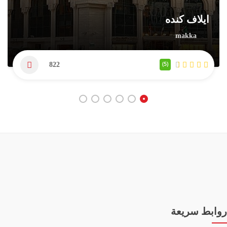
ايلاف كنده
makka
(5)
822
روابط سريعة