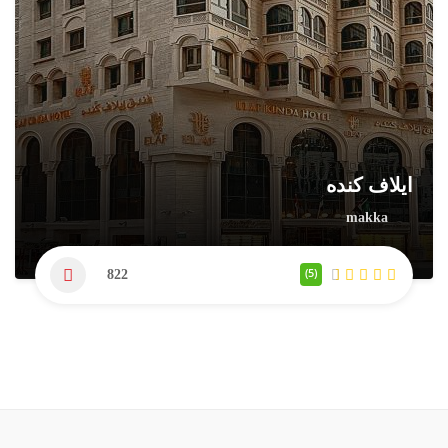
ايلاف كنده
makka
(5)
822