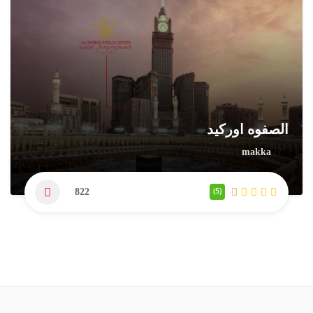
الصفوه اوركيد
makka
(5)
822