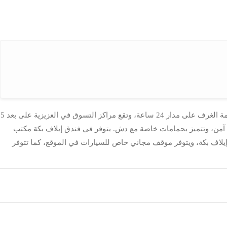
فندق إيلاف بكة يقع فندق إيلاف بكة في محبس الجن بحي العزيزية وعلى بُعد 3 دقائق فقط بالسيارة من المسجد الحرام، ويوفر الفندق مطعم مع خدمة الغرف على مدار 24 ساعة، وتقع مراكز التسوق في العزيزية على بعد 5
ئع آمن، وتتميز بحمامات خاصة مع دش. يتوفر في فندق إيلاف بكة مكتب
شمل الخدمات الأخرى المتوفرة على مرافق للاجتماعات. يبعد مطار الملك عبد العزيز مسافة 77 كم عن فندق إيلاف بكة، ويتوفر موقف مجاني خاص للسيارات في الموقع، كما تتوفر