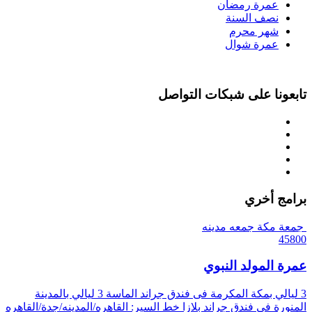
عمرة رمضان
نصف السنة
شهر محرم
عمرة شوال
تابعونا على شبكات التواصل
برامج أخري
جمعة مكة
جمعه مدينه
45800
عمرة المولد النبوي
3 ليالي بمكة المكرمة فى فندق جراند الماسة
3 ليالي بالمدينة
المنورة فى فندق جراند بلازا
خط السير: القاهره/المدينه/جدة/القاهره