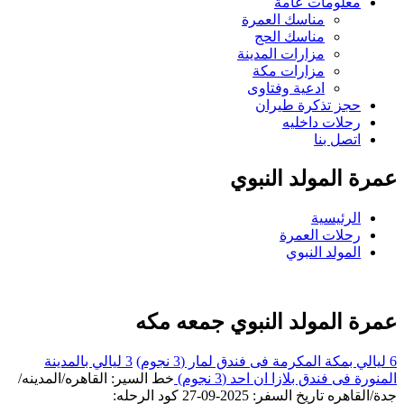
معلومات عامة
مناسك العمرة
مناسك الحج
مزارات المدينة
مزارات مكة
ادعية وفتاوى
حجز تذكرة طيران
رحلات داخليه
اتصل بنا
عمرة المولد النبوي
الرئيسية
رحلات العمرة
المولد النبوي
عمرة المولد النبوي
جمعه مكه
6 ليالي بمكة المكرمة فى فندق لمار (3 نجوم)
3 ليالي بالمدينة
المنورة فى فندق بلازا ان احد (3 نجوم)
خط السير: القاهره/المدينه/
جدة/القاهره
تاريخ السفر: 2025-09-27
كود الرحله: