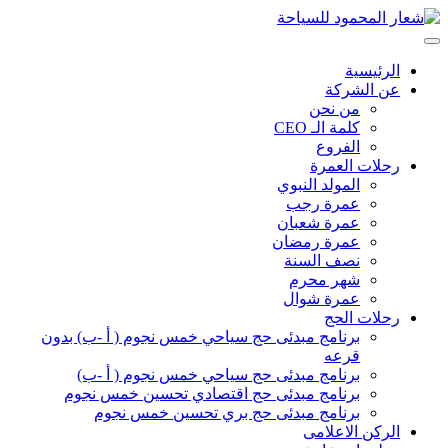
الرئيسية
عن الشركة
من نحن
كلمة الـ CEO
الفروع
رحلات العمرة
المولد النبوي
عمرة رجب
عمرة شعبان
عمرة رمضان
نصف السنة
شهر محرم
عمرة شوال
رحلات الحج
برنامج مبدئى حج سياحي خمس نجوم ( أ -ب) بدون
قرعه
برنامج مبدئى حج سياحي خمس نجوم ( أ -ب)
برنامج مبدئى حج اقتصادي تحسين خمس نجوم
برنامج مبدئى حج بري تحسين خمس نجوم
الركن الاعلامى