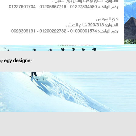
العنوان: 1شارع اوجينا والبازر برج استايل .
رقم الهاتف: 01227834580 - 01206667719 - 01227901704
فرع السويس
العنوان: 320/318 شارع الجيش.
رقم الهاتف: 01000001574 - 01200222732 - 0623309191
egy designer
by