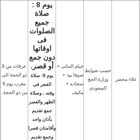
يوم 8 :
صلاة
جميع
الصلوات
فى
اوقاتها
دون جمع
أو قصر.
خيام المانى +
عرفات من 8
حسب ضوابط
صوفا بيد +
ذو الحجة الى
يوم 9: صلاة
علاء محضر
وزارة الحج
سجاده +
مغرب يوم 9
الفجر فى
السعودى
مكيف
من ذو الحجة.
وقته ، وصلاة
الظهر والعصر
جمع تقديم
بأذان واحد
وأقامتان قصرا
وجمع تقديم