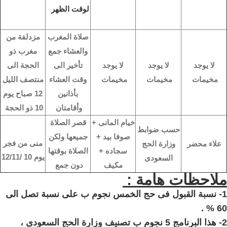
لوقت الظهر
صلاة المغرب
مزدلفة من
والعشاء جمع
مغرب ذو
لا يوجد
لا يوجد
لا يوجد
تأخير الى
الحجة الى
مخيمات
مخيمات
مخيمات
وقت العشاء
منتصف الليل
بأذانين
12 صباح يوم
وأقامتان
10 ذو الحجة
خيام المانى +
قصر الصلاة
حسب ضوابط
صوفا بيد +
جميعها ولكن
منى من فجر
علاء محضر
وزارة الحج
سجاده +
الصلاة بوقتها
يوم 10 /12/11
السعودى
مكيف
دون جمع
ملاحظات هامة :
1- نسبة القبول فى حج الخمس نجوم ب على نسبة تصل الى
60 % .
2- هذا البرنامج 5 نجوم ب تصنيف وزارة الحج السعودى ،