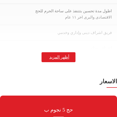
اطول مدة تحسين بتتنفذ على ساحة الحرم للحج
الاقتصادى والبرى اخر ١١ عام
فريق اشراف دينى وإداري وخدمي
اشراف نسائى
رعاية خاصة لكبار السن
التعاقد مع افضل مطوفي المملكة
الاسعار
توفير احدث طراز من الحافلات للنقل داخل المملكة
حج 5 نجوم ب