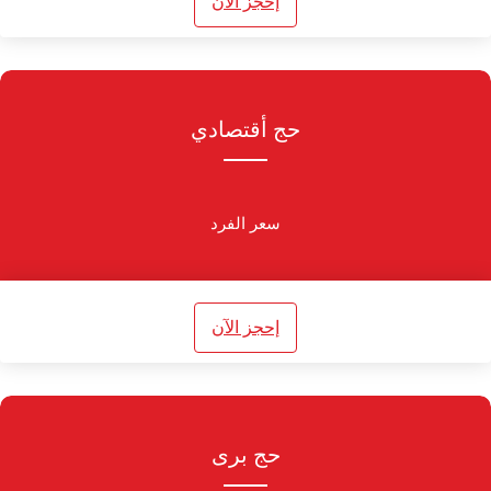
إحجز الآن
حج أقتصادي
سعر الفرد
إحجز الآن
حج برى