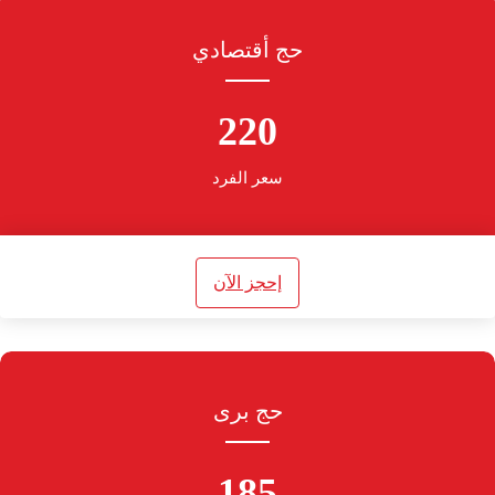
حج أقتصادي
220
سعر الفرد
إحجز الآن
حج برى
185