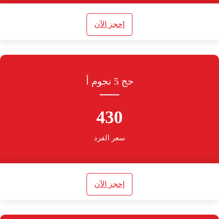
إحجز الآن
حج 5 نجوم أ
430
سعر الفرد
إحجز الآن