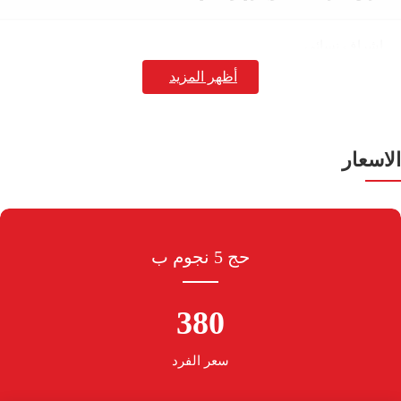
اشراف نسائى
رعاية خاصة لكبار السن
التعاقد مع افضل مطوفي المملكة
الاسعار
توفير احدث طراز من الحافلات للنقل داخل المملكة
حج 5 نجوم ب
380
سعر الفرد