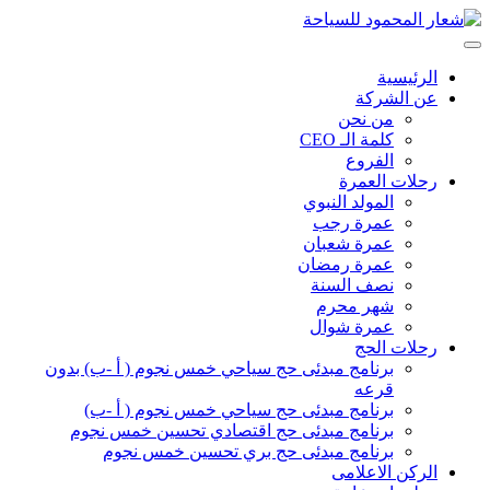
الرئيسية
عن الشركة
من نحن
كلمة الـ CEO
الفروع
رحلات العمرة
المولد النبوي
عمرة رجب
عمرة شعبان
عمرة رمضان
نصف السنة
شهر محرم
عمرة شوال
رحلات الحج
برنامج مبدئى حج سياحي خمس نجوم ( أ -ب) بدون
قرعه
برنامج مبدئى حج سياحي خمس نجوم ( أ -ب)
برنامج مبدئى حج اقتصادي تحسين خمس نجوم
برنامج مبدئى حج بري تحسين خمس نجوم
الركن الاعلامى