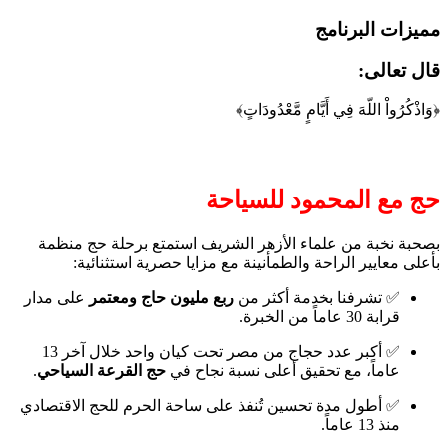
مميزات البرنامج
قال تعالى:
﴿وَاذْكُرُواْ اللّهَ فِي أَيَّامٍ مَّعْدُودَاتٍ﴾
حج مع المحمود للسياحة
بصحبة نخبة من علماء الأزهر الشريف استمتع برحلة حج منظمة
بأعلى معايير الراحة والطمأنينة مع مزايا حصرية استثنائية:
✅ تشرفنا بخدمة أكثر من
ربع مليون حاج ومعتمر
على مدار
قرابة 30 عاماً من الخبرة.
✅ أكبر عدد حجاج من مصر تحت كيان واحد خلال آخر 13
عاماً، مع تحقيق أعلى نسبة نجاح في
حج القرعة السياحي
.
✅ أطول مدة تحسين تُنفذ على ساحة الحرم للحج الاقتصادي
منذ 13 عاماً.