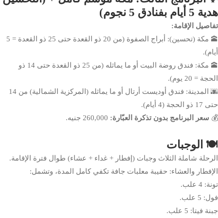
هدية 5 أيام بفنادق 5 نجوم)
تفاصيل الإقامة:
🕋 مكة (تحسين): أبراج الصفوة (من 20 ذو القعدة حتى 25 ذو القعدة = 5
أيام).
🕋 مكة: فندق روضة البيت أو ما يماثله (من 25 ذو القعدة حتى 14 ذو
الحجة = 20 يوم).
🌆 المدينة: فندق أوديست أرتال أو ما يماثله (المركزية الشمالية) من 14
حتى 17 ذو الحجة (4 أيام).
💰
سعر البرنامج بدون تذكرة العبّارة:
260,000 جنيه.
🍽️ الوجبات
الرحلة شاملة الثلاث وجبات (إفطار + غداء + عشاء) طوال فترة الإقامة.
الإفطار والعشاء: حقيبة معلبات جافة تكفي كامل المدة، وتشمل:
تونة: 4 علب.
فول: 5 علب.
جبنة فيتا: 5 علب.