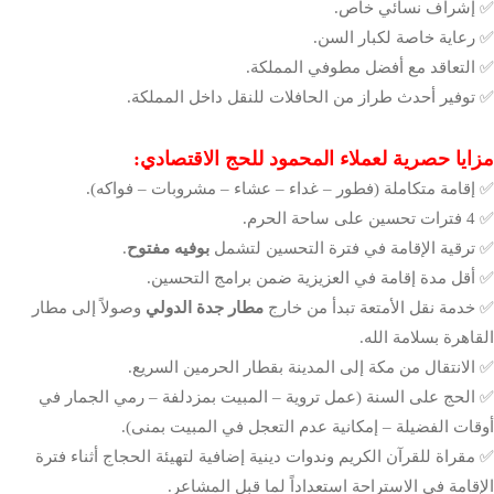
✅ إشراف نسائي خاص.
✅ رعاية خاصة لكبار السن.
✅ التعاقد مع أفضل مطوفي المملكة.
✅ توفير أحدث طراز من الحافلات للنقل داخل المملكة.
مزايا حصرية لعملاء المحمود للحج الاقتصادي:
✅ إقامة متكاملة (فطور – غداء – عشاء – مشروبات – فواكه).
✅ 4 فترات تحسين على ساحة الحرم.
✅ ترقية الإقامة في فترة التحسين لتشمل
بوفيه مفتوح
.
✅ أقل مدة إقامة في العزيزية ضمن برامج التحسين.
✅ خدمة نقل الأمتعة تبدأ من خارج
مطار جدة الدولي
وصولاً إلى مطار
القاهرة بسلامة الله.
✅ الانتقال من مكة إلى المدينة بقطار الحرمين السريع.
✅ الحج على السنة (عمل تروية – المبيت بمزدلفة – رمي الجمار في
أوقات الفضيلة – إمكانية عدم التعجل في المبيت بمنى).
✅ مقراة للقرآن الكريم وندوات دينية إضافية لتهيئة الحجاج أثناء فترة
الإقامة في الاستراحة استعداداً لما قبل المشاعر.