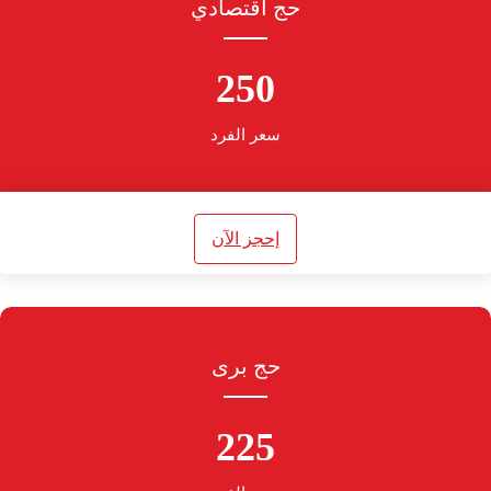
حج أقتصادي
250
سعر الفرد
إحجز الآن
حج برى
225