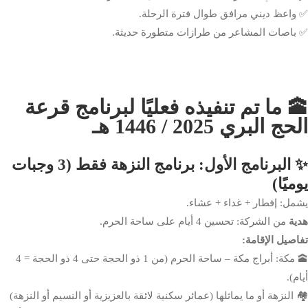
✅ واعظ ديني مرافق طوال فترة الرحلة.
✅ باصات المشاعر من طرازات متطورة حديثة.
🕋 ما تم تنفيذه فعليًا لبرنامج قرعة
الحج البري 2025 / 1446 هـ
✨ البرنامج الأول: برنامج النزهة فقط (3 وجبات
يوميًا)
يشمل: إفطار + غداء + عشاء.
هدية
من الشركة: تحسين 4 أيام على ساحة الحرم.
تفاصيل الإقامة:
🕋 مكة: أبراج مكة – ساحة الحرم (من 1 ذو الحجة حتى 4 ذو الحجة = 4
أيام).
🏘️ النزهة أو ما يماثلها (عمائر سكنية لائقة بالعزيزية أو النسيم أو النزهة)