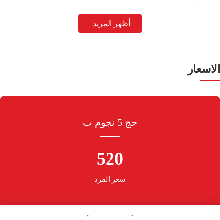
اشراف نسائى
رعاية خاصة لكبار السن
التعاقد مع افضل مطوفي المملكة
الاسعار
توفير احدث طراز من الحافلات للنقل داخل المملكة
حج 5 نجوم ب
520
سعر الفرد