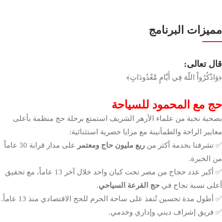
مميزات البرنامج
قال تعالى:
﴿وَاذْكُرُواْ اللّهَ فِي أَيَّامٍ مَّعْدُودَاتٍ﴾
حج مع المحمود للسياحة
بصحبة نخبة من علماء الأزهر الشريف استمتع برحلة حج منظمة بأعلى
معايير الراحة والطمأنينة مع مزايا حصرية استثنائية:
✅ تشرفنا بخدمة أكثر من
ربع مليون حاج ومعتمر
على مدار قرابة 30 عاماً
من الخبرة.
✅ أكبر عدد حجاج من مصر تحت كيان واحد خلال آخر 13 عاماً، مع تحقيق
أعلى نسبة نجاح في
حج القرعة السياحي
.
✅ أطول مدة تحسين تُنفذ على ساحة الحرم للحج الاقتصادي منذ 13 عاماً.
✅ فريق إشراف ديني وإداري وخدمي.