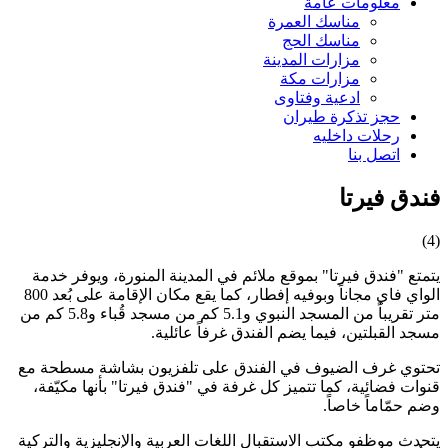
معلومات عامة
مناسك العمرة
مناسك الحج
مزارات المدينة
مزارات مكة
ادعية وفتاوى
حجز تذكرة طيران
رحلات داخليه
اتصل بنا
فندق فيرتا
(4)
يتمتع "فندق فيرتا" بموقع ملائم في المدينة المنورة، ويوفر خدمة
الواي فاي مجاناً وبوفيه إفطار، كما يقع مكان الإقامة على بُعد 800
متر تقريباً من المسجد النبوي و5.1 كم من مسجد قُباء و5.8 كم من
مسجد القبلتين، فيما يضم الفندق غرفاً عائلية.
تحتوي غرف الضيوف في الفندق على تلفزيون بشاشة مسطحة مع
قنوات فضائية، كما تتميز كل غرفة في "فندق فيرتا" بأنها مكيّفة،
وضم حمّاماً خاصاً.
يتحدث موظفو مكتب الاستقبال اللغات العربية والإنجليزية والتركية