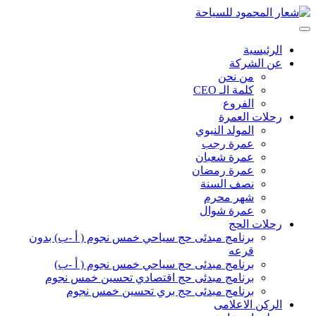
الرئيسية
عن الشركة
من نحن
كلمة الـ CEO
الفروع
رحلات العمرة
المولد النبوي
عمرة رجب
عمرة شعبان
عمرة رمضان
نصف السنة
شهر محرم
عمرة شوال
رحلات الحج
برنامج مبدئى حج سياحي خمس نجوم ( أ -ب) بدون
قرعه
برنامج مبدئى حج سياحي خمس نجوم ( أ -ب)
برنامج مبدئى حج اقتصادي تحسين خمس نجوم
برنامج مبدئى حج بري تحسين خمس نجوم
الركن الاعلامى