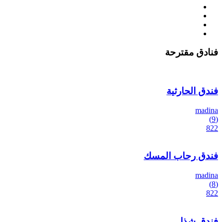
فنادق مقترحة
فندق الحارثية
madina
(9)
822
فندق رحاب المسك
madina
(8)
822
فندق شذا