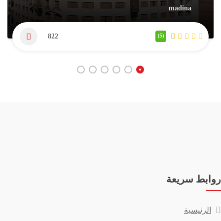
madina
(5)
822
روابط سريعة
الرئيسية