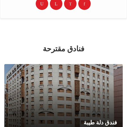
فنادق مقترحة
فندق دلة طيبة